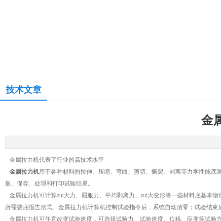
技术文章
金
金属拉力机代表了行业的高技术水平
金属拉力机
用于各种材料的拉伸、压缩、弯曲、剪切、撕裂、剥离等力学性能底测
集、保存、处理和打印试验结果。
金属拉力机可计算zui大力、屈服力、平均剥离力、zui大变形等一些材料底基本
所需要底报告形式。金属拉力机计算机控制试验指令后，系统自动清零；试验结束
金属拉力机可任意改变试验速度，可选择试验力、试验速度、位移、应变等试验方法