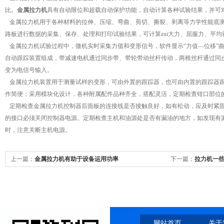
比。
金属拉力机
具有自动限位和超载自动保护功能，自动计算各种试验结果，并可
金属拉力机用于各种材料的拉伸、压缩、弯曲、剪切、撕裂、剥离等力学性能底测
路板进行数据的采集、保存、处理和打印试验结果，可计算zui大力、屈服力、平均
金属拉力机试验过程中，微机实时采集力值和变形信号，软件显示“力值—位移”
自动跟踪装置组成，带减速电机通过同步带、带轮带动丝杆传动，两根丝杆通过同
变为电信号输入。
金属拉力机装置用于测量试样的变形，可由外置的跟踪器，也可由内置的跟踪器跟
作简便；采用模块化设计，各种附属配件品种齐全，搭配灵活，定期检查钳口部位
定期检查金属拉力机控制器后面板的连接线是否接触良好，如有松动，应及时紧固
的接口必须关闭控制器电源。定期检查主机和油源处是否有漏油的地方，如发现有
时，注意关断主机电源。
上一篇：
金属拉力机有助于设备运用功率
下一篇：
拉力机一
网站首页
关于