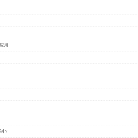
应用
制？