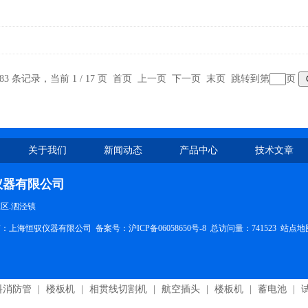
483 条记录，当前 1 / 17 页 首页 上一页
下一页
末页
跳转到第
页
关于我们
新闻动态
产品中心
技术文章
仪器有限公司
区.泗泾镇
权所有：上海恒驭仪器有限公司 备案号：
沪ICP备06058650号-8
总访问量：741523
站点地
料消防管
|
楼板机
|
相贯线切割机
|
航空插头
|
楼板机
|
蓄电池
|