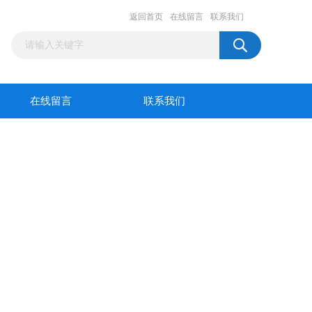
返回首页
在线留言
联系我们
在线留言
联系我们