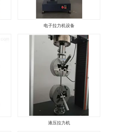
电子拉力机设备
液压拉力机