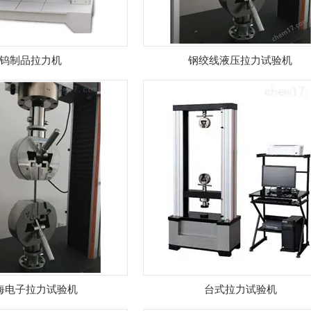
钨制品拉力机
钢绞线液压拉力试验机
海电子拉力试验机
台式拉力试验机