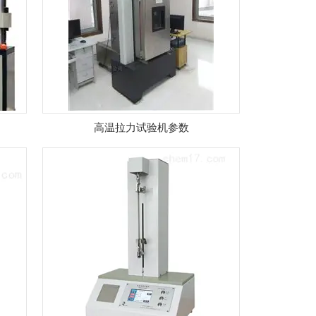
高温拉力试验机参数