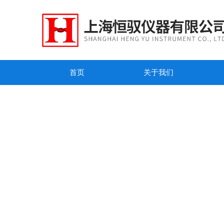
首页
关于我们