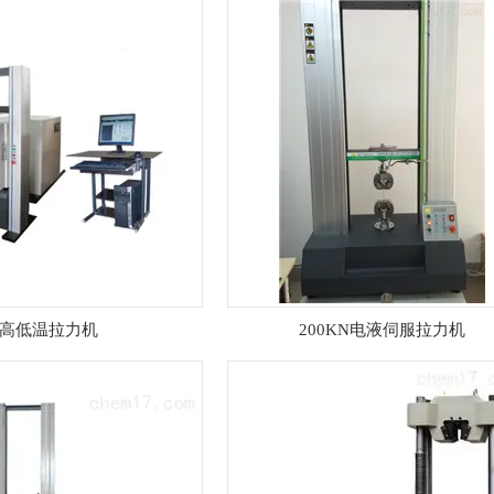
高低温拉力机
200KN电液伺服拉力机