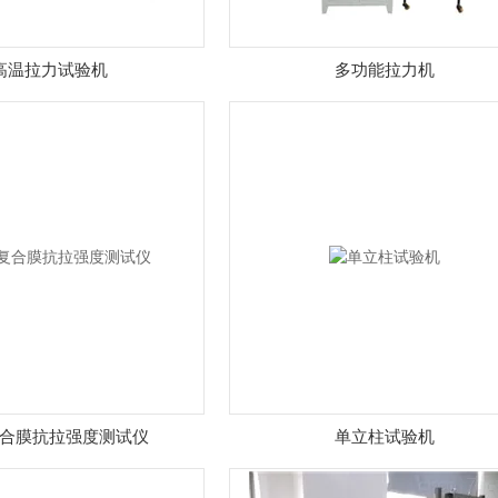
高温拉力试验机
多功能拉力机
合膜抗拉强度测试仪
单立柱试验机