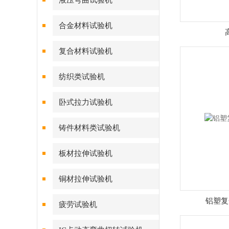
液压弯曲试验机
合金材料试验机
复合材料试验机
纺织类试验机
卧式拉力试验机
铸件材料类试验机
板材拉伸试验机
铜材拉伸试验机
铝塑复
疲劳试验机