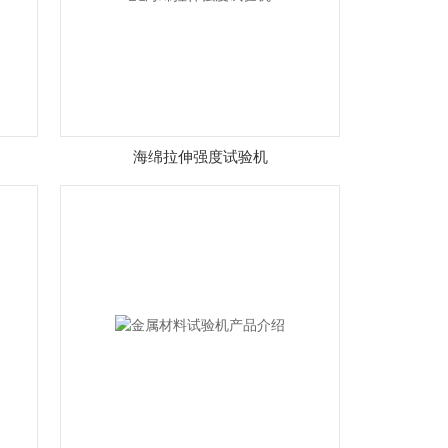
海绵拉伸强度试验机