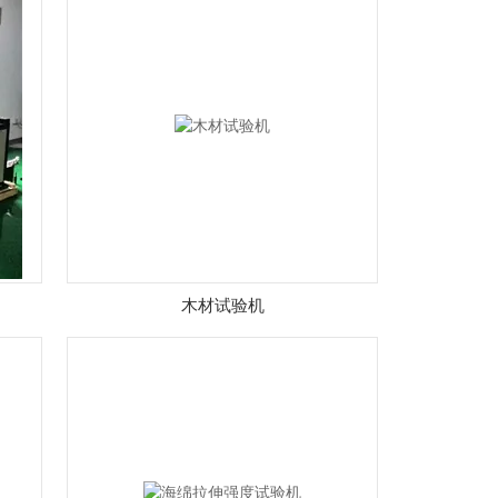
木材试验机