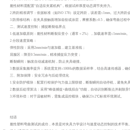
脆性材料需配置“自适应夹紧机构”，根据试样厚度动态调节夹持力。
2.跨距精准调节：依据标准（如ISO 178）设定跨距，误差需≤1mm。过大跨
3.防滑移结构：在夹具接触面增加齿纹或涂层，摩擦系数≥0.5，确保弯曲过程
二、测试速度控制：捕捉断裂临界点
1.低速加载原则：脆性材料断裂应变小（通常＜2%），加载速率需≤1mm/mi
2.分段速度策略：
弹性阶段：采用2mm/min匀速加载，建立基准线；
屈服区：降至0.5mm/min，精准捕捉应力突变；
断裂瞬间：触发自动减速机制，防止夹具碰撞。
3.数据采集频率提升：系统需支持≥100Hz的数据采样率，结合高速传感器，确
三、附加保障：安全冗余与后处理优化
1.安全防护模块：配置行程保护与力值上限联锁，断裂瞬间自动停机，避免夹
2.数据后处理算法：采用“峰值捕捉+曲线拟合”功能，自动识别断裂点并剔除异
3.环境补偿：对于温敏材料，需集成温控模块，确保23±2℃标准环境测试。
结语
脆性塑料弯曲测试的成功，本质是对夹具力学设计与速度动态控制的技术平衡。通