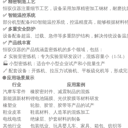
✅ 精密制造工艺
恒驭仪器注重细节工艺，设备采用加厚精密加工钢材，耐磨抗
✅ 智能温控系统
部分机型配备PID智能温控系统，控温精度高，能够根据材
✅ 多重安全防护
设备配备超温、过载、急停等多重防护结构，解决传统设备温
✅ 产品线丰富
恒驭仪器的产品线涵盖密炼机的多个领域，包括：
🔬 实验室密炼机：专为实验室研发设计，混炼容量小（1-5L
🏭 小型密炼机：适合中小型企业试产和小批量生产
🔗 配套设备：开炼机、拉压力试验机、平板硫化机等，形成
🌐 应用场景展示
行业
应用案例
汽摩车零件
橡胶密封件、减震制品的混炼
新能源新材料
锂电池隔膜、光伏胶膜等材料研发
橡塑业
轮胎、胶管、胶带等产品的试产
鞋业皮革
鞋底材料、人造革的混炼加工
电线电缆
绝缘层、护套材料的制备
其他行业
包装纸业、玩具婴儿车、家具、箱包、纺织等