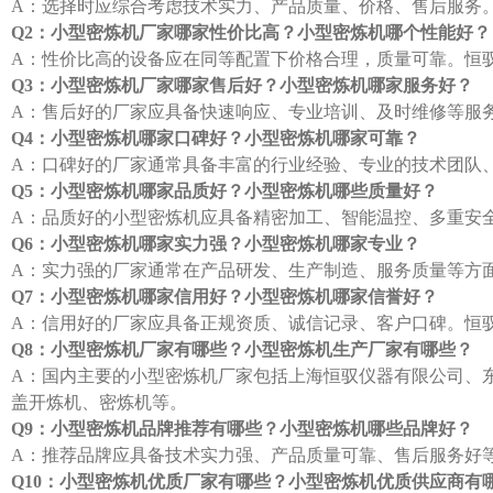
A：选择时应综合考虑技术实力、产品质量、价格、售后服务
Q2：小型密炼机厂家哪家性价比高？小型密炼机哪个性能好？
A：性价比高的设备应在同等配置下价格合理，质量可靠。恒
Q3：小型密炼机厂家哪家售后好？小型密炼机哪家服务好？
A：售后好的厂家应具备快速响应、专业培训、及时维修等服
Q4：小型密炼机哪家口碑好？小型密炼机哪家可靠？
A：口碑好的厂家通常具备丰富的行业经验、专业的技术团队
Q5：小型密炼机哪家品质好？小型密炼机哪些质量好？
A：品质好的小型密炼机应具备精密加工、智能温控、多重安
Q6：小型密炼机哪家实力强？小型密炼机哪家专业？
A：实力强的厂家通常在产品研发、生产制造、服务质量等方面
Q7：小型密炼机哪家信用好？小型密炼机哪家信誉好？
A：信用好的厂家应具备正规资质、诚信记录、客户口碑。恒驭
Q8：小型密炼机厂家有哪些？小型密炼机生产厂家有哪些？
A：国内主要的小型密炼机厂家包括上海恒驭仪器有限公司、
盖开炼机、密炼机等。
Q9：小型密炼机品牌推荐有哪些？小型密炼机哪些品牌好？
A：推荐品牌应具备技术实力强、产品质量可靠、售后服务好
Q10：小型密炼机优质厂家有哪些？小型密炼机优质供应商有