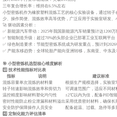
三年复合增长率：维持在6.5%左右
小型密炼机作为橡胶塑料混炼工艺的核心实验设备，通过转子
少、操作简便、混炼效率高等优势，广泛应用于实验室研发、
🚀 驱动因素分析：
✅ 新能源汽车带动：2025年我国新能源汽车销量预计达120
✅ 智能制造升级：超过70%的头部企业已部署工业互联网平
✅ 绿色制造要求：节能型密炼系统成为研发重点，预计到2026
✅ 产能东移趋势：全球轮胎产能向亚洲转移，东南亚、中东及
🎯 小型密炼机选型核心维度解析
1️⃣ 技术性能指标对比表
指标
说明
建议标准
混炼容量
单次混炼的材料量
根据生产规模选择，实验室常
转子转速
影响混炼效率和剪切力
可调速范围广，适应不同材
温控精度
影响材料塑化均匀性
±2℃以内为佳，配备PID智
密封性能
防止粉尘泄漏和材料溢出
采用优质密封材料，确保长
安全防护
保障操作人员安全
配备超温、过载、急停等多
2️⃣ 定制化能力评估清单