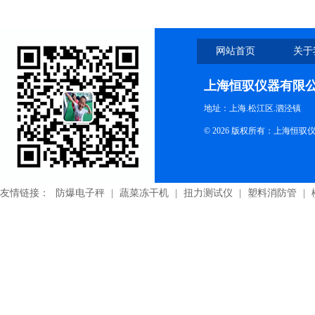
网站首页
关于
上海恒驭仪器有限
地址：上海.松江区.泗泾镇
© 2026 版权所有：上海恒
友情链接：
防爆电子秤
|
蔬菜冻干机
|
扭力测试仪
|
塑料消防管
|