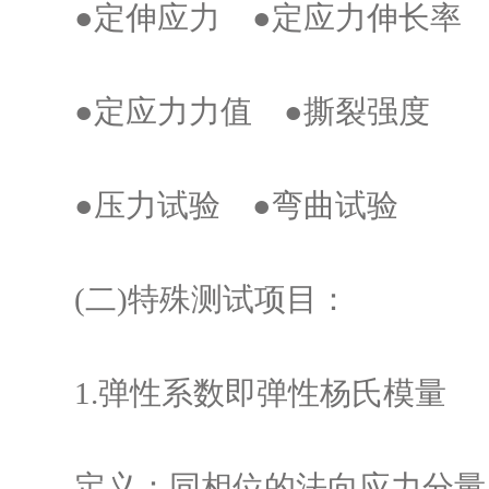
●定伸应力 ●定应力伸长率
●定应力力值 ●撕裂强度
●压力试验 ●弯曲试验
(二)特殊测试项目：
1.弹性系数即弹性杨氏模量
定义：同相位的法向应力分量与