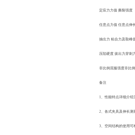
定应力力值 撕裂强度
任意点力值 任意点伸
抽出力 粘合力及取峰
压陷硬度 拔出力穿刺
非比例屈服强度非比例
备注
1、性能特点详细介绍见
2、各式夹具及伸长测量
3、空间结构的使用可根