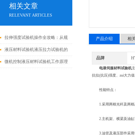
相关文章
RELEVANT ARTICLES
拉伸强度试验机操作全攻略：从规
产品介绍
相
范到精通的进阶指南
液压材料试验机液压拉力试验机的
品牌
H
日常维护
微机控制液压材料试验机工作原理
电液伺服材料试验机
主
及操作指南
抗拉(抗压)强度、zui
性能特点：
1.采用两根光杆及两根
2.主机架、横梁及油缸
3.油管及液压部件采用