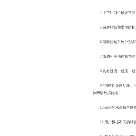
4.上下钳口中轴设置独
5.减磨衬板和柔性防护
6.两套控制系统分别实
7.微调和手动控制功能
8.具有过流、过压、过
9.*的软件处理功能，
持网络数据传输；
10.采用的水晶报告制
11.用户根据不同的试