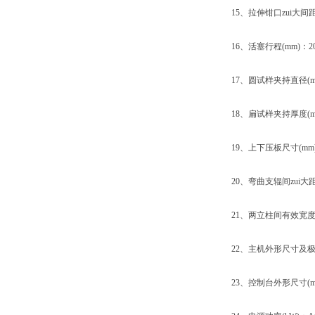
15、拉伸钳口zui大间距(
16、活塞行程(mm)：20
17、圆试样夹持直径(mm)
18、扁试样夹持厚度(mm)
19、上下压板尺寸(mm)
20、弯曲支辊间zui大距离
21、两立柱间有效宽度(m
22、主机外形尺寸及极限高度(
23、控制台外形尺寸(mm)：