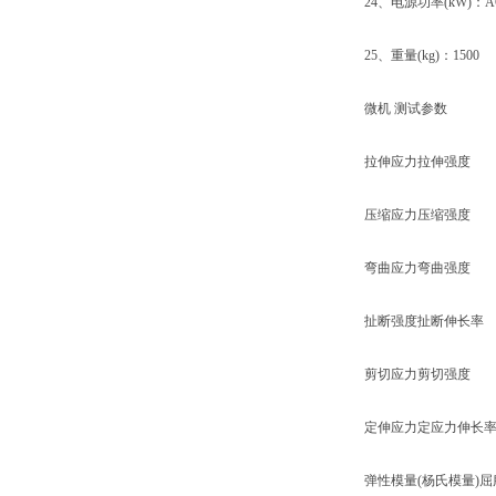
24、电源功率(kW)：AC3
25、重量(kg)：1500
微机 测试参数
拉伸应力拉伸强度
压缩应力压缩强度
弯曲应力弯曲强度
扯断强度扯断伸长率
剪切应力剪切强度
定伸应力定应力伸长
弹性模量(杨氏模量)屈