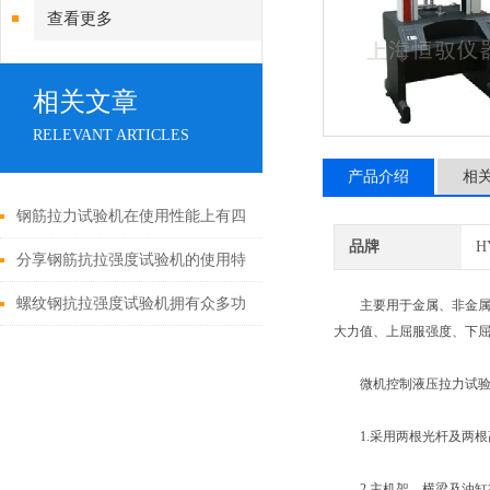
查看更多
相关文章
RELEVANT ARTICLES
产品介绍
相
钢筋拉力试验机在使用性能上有四
品牌
H
大点
分享钢筋抗拉强度试验机的使用特
点和操作流程
螺纹钢抗拉强度试验机拥有众多功
主要用于金属、非金属等材料
大力值、上屈服强度、下屈
能特点，您知道几点？
微机控制液压拉力试验机
1.采用两根光杆及两根
2.主机架、横梁及油缸