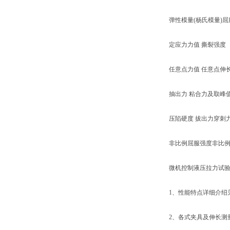
弹性模量(杨氏模量)屈
定应力力值 撕裂强度
任意点力值 任意点伸
抽出力 粘合力及取峰
压陷硬度 拔出力穿刺
非比例屈服强度非比例
微机控制液压拉力试验
1、性能特点详细介绍见
2、各式夹具及伸长测量