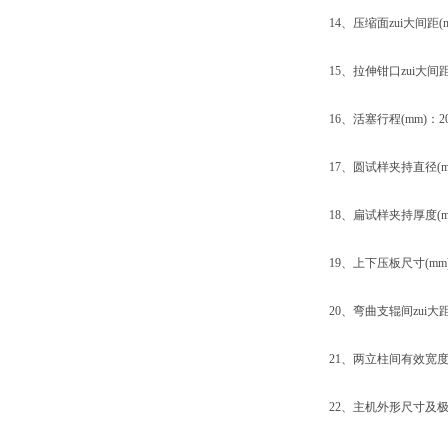
14、压缩面zui大间距(mm
15、拉伸钳口zui大间距(
16、活塞行程(mm)：20
17、圆试样夹持直径(mm)
18、扁试样夹持厚度(mm)
19、上下压板尺寸(mm)
20、弯曲支辊间zui大距离
21、两立柱间有效宽度(m
22、主机外形尺寸及极限高度(