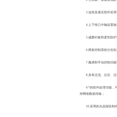
3.油管及液压部件采用
4.上下钳口中轴设置独
5.减磨衬板和柔性防护
6.两套控制系统分别实
7.微调和手动控制功能
8.具有过流、过压、过
9.*的软件处理功能，
持网络数据传输；
10.采用的水晶报告制