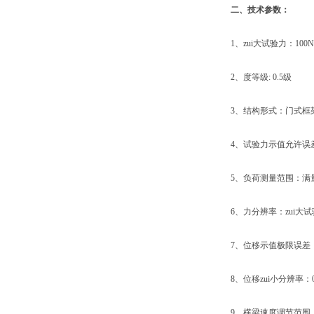
二、技术参数：
1、zui大试验力：100N、2
2、度等级: 0.5级
3、结构形式：门式框
4、试验力示值允许误差极
5、负荷测量范围：满量程的
6、力分辨率：zui大试验力的
7、位移示值极限误差：示
8、位移zui小分辨率：0.
9、横梁速度调节范围：0.0