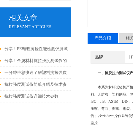
相关文章
RELEVANT ARTICLES
产品介绍
相
分享！PE鞋套抗拉性能检测仪测试
品牌
H
原理和方法
分享！金属材料抗拉强度测试仪的
操作流程
一分钟带您快速了解塑料抗拉强度
一、橡胶拉力测试仪
测试仪的正确用法
抗拉强度测试仪简单介绍及技术参
本系列材料试验机严格执行
料、无纺布、塑料制品、包
数
抗拉强度测试仪详细技术参数
ISO、JIS、ASTM、D
压缩、弯曲、剥离、撕裂
告；以windows操作系
监控.