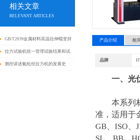
相关文章
RELEVANT ARTICLES
GB/T2039金属材料高温拉伸蠕变持
产品介绍
相
久试验标准方法的探讨
拉力试验机统一管理试验结果和试
品牌
H
验报告
测控讲述氨纶丝拉力机的发展史
一
、
光
本系列材料试
准，适用于
GB、ISO、
SL、BB