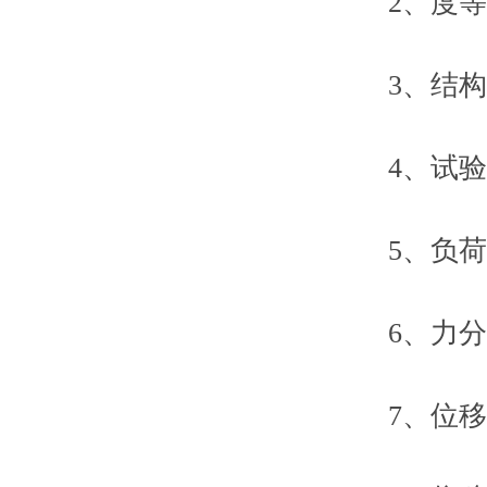
2、度等级:
3、结构
4、试验力
5、负荷测量
6、力分辨率：
7、位移示