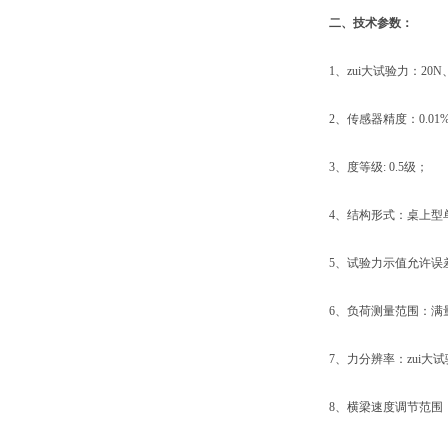
二、技术参数：
1、zui大试验力：20N、50
2、传感器精度：0.01
3、度等级: 0.5级；
4、结构形式：桌上型
5、试验力示值允许误差极
6、负荷测量范围：满量程的
7、力分辨率：zui大试验力的
8、横梁速度调节范围：0.0