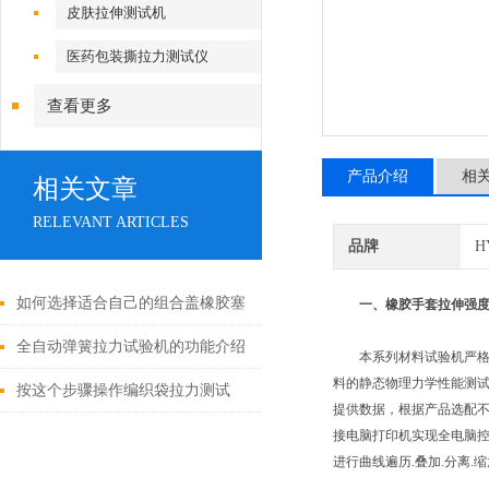
皮肤拉伸测试机
医药包装撕拉力测试仪
查看更多
产品介绍
相
相关文章
RELEVANT ARTICLES
品牌
H
如何选择适合自己的组合盖橡胶塞
一、橡胶手套拉伸强
穿刺力测试仪？
全自动弹簧拉力试验机的功能介绍
本系列材料试验机严格执行
料的静态物理力学性能测试分析
按这个步骤操作编织袋拉力测试
提供数据，根据产品选配
仪，既简单又安全！
接电脑打印机实现全电脑控
进行曲线遍历.叠加.分离.