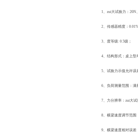
1、zui大试验力：20N、50
2、传感器精度：0.01
3、度等级: 0.5级；
4、结构形式：桌上型
5、试验力示值允许误差极
6、负荷测量范围：满量程的
7、力分辨率：zui大试验力的
8、横梁速度调节范围：0.0
9、横梁速度相对误差：设