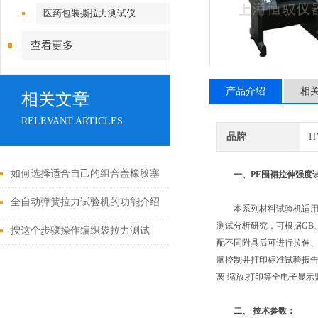
医药包装撕拉力测试仪
查看更多
产品介绍
相
相关文章
RELEVANT ARTICLES
品牌
H
如何选择适合自己的组合盖橡胶塞
一、
PE围裙拉伸强度
穿刺力测试仪？
全自动弹簧拉力试验机的功能介绍
本系列材料试验机适用于
测试分析研究，可根据GB、I
按这个步骤操作编织袋拉力测试
配不同附具后可进行拉伸
仪，既简单又安全！
脑控制并打印标准试验报告；
离.缩放.打印等全电子显示
二、
技术参数：