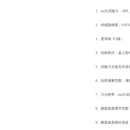
1、zui大试验力：20N、50
2、传感器精度：0.01
3、度等级: 0.5级；
4、结构形式：桌上型
5、试验力示值允许误差极
6、负荷测量范围：满量程的
7、力分辨率：zui大试验力的
8、横梁速度调节范围：0.0
9、横梁速度相对误差：设