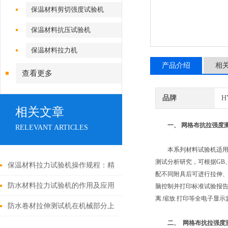
保温材料剪切强度试验机
保温材料抗压试验机
保温材料拉力机
产品介绍
相
查看更多
品牌
H
相关文章
一、
网格布抗拉强度
RELEVANT ARTICLES
本系列材料试验机适用于
测试分析研究，可根据GB、I
保温材料拉力试验机操作规程：精
配不同附具后可进行拉伸
准测试的“黄金法则”
防水材料拉力试验机的作用及应用
脑控制并打印标准试验报告；
离.缩放.打印等全电子显示
防水卷材拉伸测试机在机械部分上
二、
网格布抗拉强度
有哪些表现？