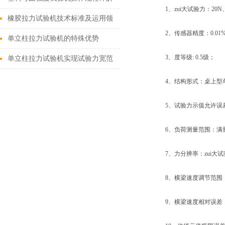
1、zui大试验力：20N、50
橡胶拉力试验机技术标准及运用领
2、传感器精度：0.01
域
单立柱拉力试验机的特殊优势
3、度等级: 0.5级；
单立柱拉力试验机实现试验力宽范
围的测量
4、结构形式：桌上型
5、试验力示值允许误差极
6、负荷测量范围：满量程的
7、力分辨率：zui大试验力的
8、横梁速度调节范围：0.0
9、横梁速度相对误差：设