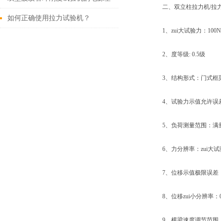
二、双立柱拉力机/拉力
本检查项目
如何正确使用拉力试验机？
1、zui大试验力：100N、2
2、度等级: 0.5级
3、结构形式：门式框
4、试验力示值允许误差极
5、负荷测量范围：满量程的
6、力分辨率：zui大试验力的
7、位移示值极限误差：示
8、位移zui小分辨率：0.
9、横梁速度调节范围：0.0