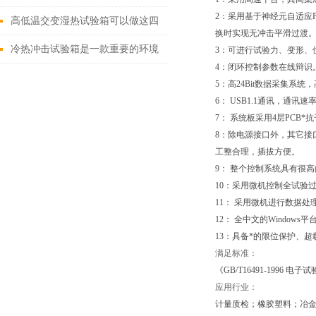
2：采用基于神经元自适应
用
高低温交变湿热试验箱可以做这四
换时实现无冲击平滑过渡
个试验项目
冷热冲击试验箱是一款重要的环境
3：可进行试验力、变形、
4：闭环控制参数在线辩识
测试设备
5：高24Bit数据采集系
6： USB1.1通讯，通讯
7： 系统板采用4层PCB
8：除电源接口外，其它接
工整合理，插拔方便。
9： 整个控制系统具有很
10：采用微机控制全试验
11： 采用微机进行数据
12： 全中文的Windo
13：具备*的限位保护、
满足标准：
《GB/T16491-1996 电子
应用行业：
计量质检；橡胶塑料；冶