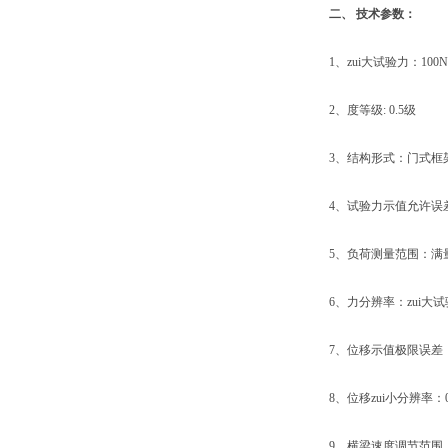
二、
技术参数：
1、zui大试验力：100N、2
2、度等级: 0.5级
3、结构形式：门式框
4、试验力示值允许误差极
5、负荷测量范围：满量程的
6、力分辨率：zui大试验力的
7、位移示值极限误差：示
8、位移zui小分辨率：0.
9、横梁速度调节范围：0.0