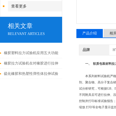
查看更多
相关文章
产品介绍
相
RELEVANT ARTICLES
品牌
H
橡胶塑料拉力试验机应用五大功能
特点，你都知道吗？
橡胶拉力试验机在对橡胶进行拉伸
一、
软质包装材料拉
试验需具备什么条件
硫化橡胶和热塑性弹性体拉伸试验
本系列材料试验机严格执行
剂、聚合物、高分子复合材
方法
试分析研究，可根据GB、IS
不同附具后可进行拉伸、
控制并打印标准试验报告；以
缩放.打印等全电子显示监控