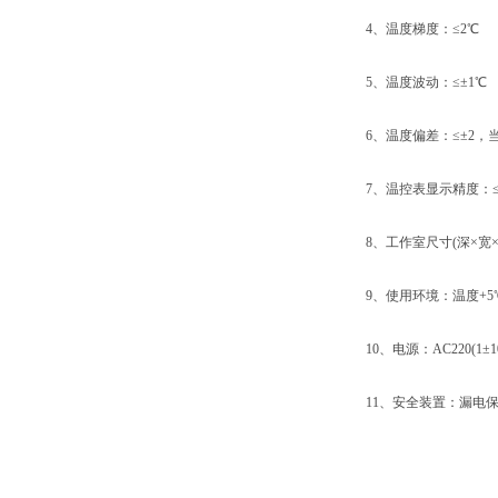
4、温度梯度：≤2℃
5、温度波动：≤±1℃
6、温度偏差：≤±2，当温度
7、温控表显示精度：≤±
8、工作室尺寸(深×宽×高)：2
9、使用环境：温度+5℃～+
10、电源：AC220(1±10
11、安全装置：漏电保护