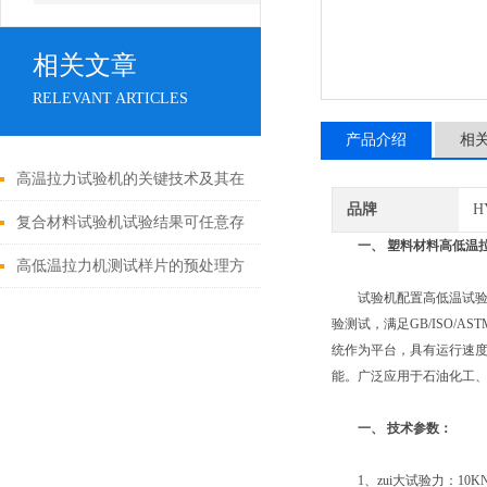
相关文章
RELEVANT ARTICLES
产品介绍
相
高温拉力试验机的关键技术及其在
品牌
H
工程领域的应用
复合材料试验机试验结果可任意存
一、
塑料材料高低温
取，随时模拟再现
高低温拉力机测试样片的预处理方
试验机配置高低温试验箱
法
验测试，满足GB/ISO/
统作为平台，具有运行速
能。广泛应用于石油化工
一、
技术参数：
1、zui大试验力：10KN、2