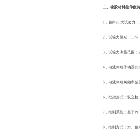
二、
橡胶材料拉伸疲
1，轴向zui大试验力：10K
2，试验力级别：±1%
3，试验力测量范围：2%-
4，电液伺服作动器的zui大
5，电液伺服阀频率范围：0.1
6，框架形式：双立柱；立柱
7，控制系统：基于PC
8，控制方式：力、位移两