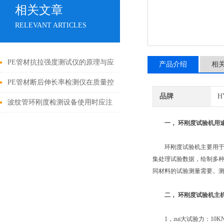
相关文章
RELEVANT ARTICLES
PE管材抗拉强度测试仪的原理与应
产品介绍
相
用
PE管材断后伸长率检测仪在质量控
品牌
H
制中的应用与重要性
波纹管环刚度检测设备使用时应注
意好这些事项
一， 环刚度试验机用
环刚度试验机主要用于做
集处理试验数据，绘制多种
同材料的试验测量需要。
二， 环刚度试验机主
1，zui大试验力：10KN、