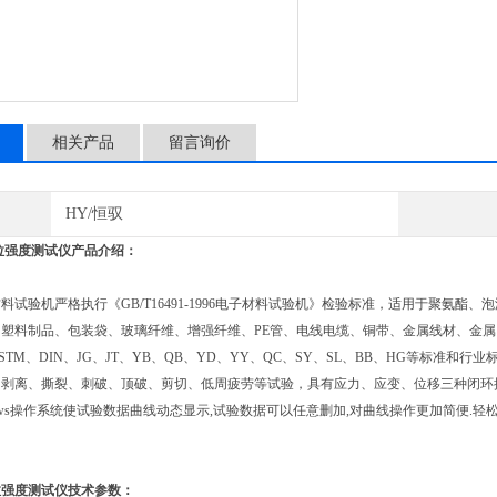
相关产品
留言询价
HY/恒驭
拉强度测试仪产品介绍：
验机严格执行《GB/T16491-1996电子材料试验机》检验标准，适用于聚氨酯
塑料制品、包装袋、玻璃纤维、增强纤维、PE管、电线电缆、铜带、金属线材、金属
S、ASTM、DIN、JG、JT、YB、QB、YD、YY、QC、SY、SL、BB、HG等
、剥离、撕裂、刺破、顶破、剪切、低周疲劳等试验，具有应力、应变、位移三种闭环
dows操作系统使试验数据曲线动态显示,试验数据可以任意删加,对曲线操作更加简便.轻
拉强度测试仪技术参数：