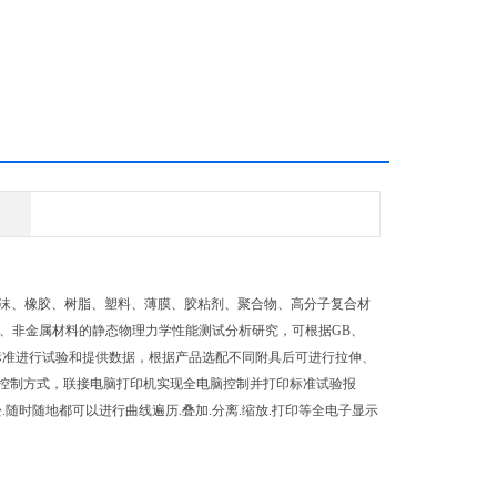
、泡沫、橡胶、树脂、塑料、薄膜、胶粘剂、聚合物、高分子复合材
、非金属材料的静态物理力学性能测试分析研究，可根据GB、
标准和行业标准进行试验和提供数据，根据产品选配不同附具后可进行拉伸、
控制方式，联接电脑打印机实现全电脑控制并打印标准试验报
松.随时随地都可以进行曲线遍历.叠加.分离.缩放.打印等全电子显示