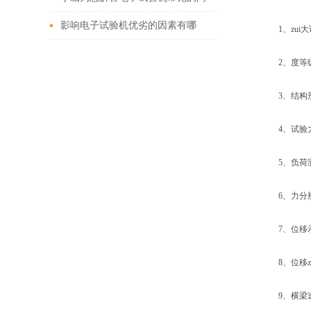
题
影响电子试验机优劣的因素有哪
1、zui大试
些？
2、度等级: 
3、结构形
4、试验力示
5、负荷测量
6、力分辨率：
7、位移示值
8、位移zui
9、横梁速度调