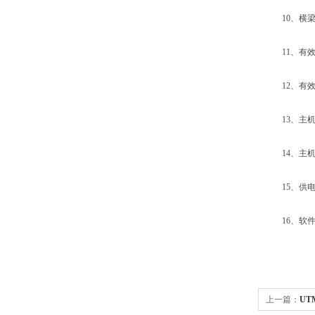
10、横梁速
11、有效试
12、有效拉
13、主机外形
14、主机重
15、供电电源
16、软件及
上一篇：
U