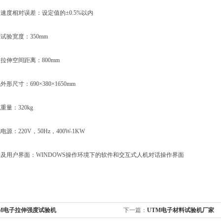
度相对误差：设定值的±0.5%以内
验宽度：350mm
伸空间距离：800mm
尺寸：690×380×1650mm
量：320kg
：220V，50Hz，400W-1KW
用户界面：WINDOWS操作环境下的软件和交互式人机对话操作界面
TM电子拉伸强度试验机
下一篇：
UTM电子材料试验机厂家