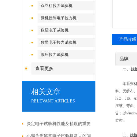
双立柱拉力试验机
微机控制电子拉力机
数显电子试验机
产品介绍
数显电子拉力试验机
液压拉力试验机
品牌
查看更多
一、 抗
本系列材料试
相关文章
料、无纺布、
ISO、JI
RELEVANT ARTICLES
压缩、弯曲
告；以win
监控.
决定电子试验机性能及精度的重要
二、
抗
因素有哪些
小编为您解答电子试验机常见的问