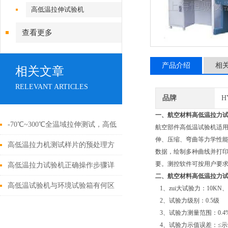
高低温拉伸试验机
查看更多
产品介绍
相
相关文章
RELEVANT ARTICLES
品牌
H
一、航空材料高低温拉力
-70℃~300℃全温域拉伸测试，高低
航空部件高低温试验机适
伸、压缩、弯曲等力学性能测
温拉力机操作规范详解
高低温拉力机测试样片的预处理方
数据，绘制多种曲线并打印
要。测控软件可按用户要
法
高低温拉力试验机正确操作步骤详
二、航空材料高低温拉力
解
高低温试验机与环境试验箱有何区
1、zui大试验力：10KN、2
2、试验力级别：0.5级
别？应用场景全对比
3、试验力测量范围：0.4%-
4、试验力示值误差：≤示值