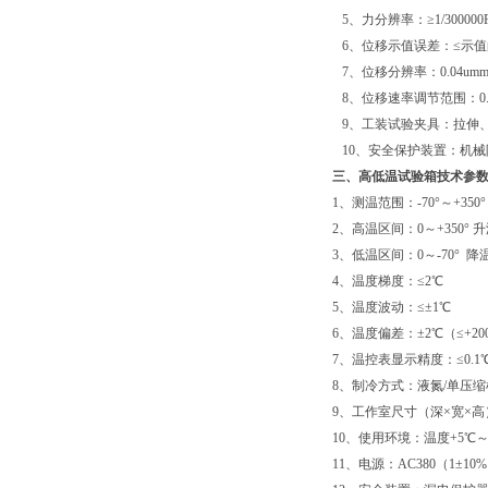
5、力分辨率：≥1/300000
6、位移示值误差：≤示值的
7、位移分辨率：0.04um
8、位移速率调节范围：0.05mm
9、工装试验夹具：拉伸
10、安全保护装置：机械
三、高低温试验箱技术参
1、测温范围：-70°～+35
2、高温区间：0～+350° 升
3、低温区间：0～-70° 降温
4、温度梯度：≤
5、温度波动：≤±1℃
6、温度偏差：±2℃（≤+200
7、温控表显示精度：≤0.1
8、制冷方式：液氮/单压缩
9、工作室尺寸（深×宽×高）：24
10、使用环境：温度+5℃～+
11、电源：AC380（1±10