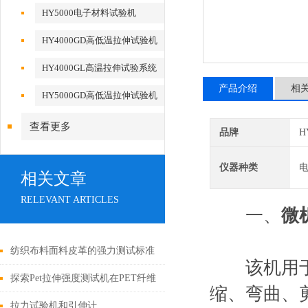
HY5000电子材料试验机
HY4000GD高低温拉伸试验机
HY4000GL高温拉伸试验系统
产品介绍
相
HY5000GD高低温拉伸试验机
查看更多
品牌
H
仪器种类
相关文章
RELEVANT ARTICLES
一、
微
纺织布料面料皮革的强力测试标准
该机用于金
探索Pet拉伸强度测试机在PET纤维
缩、弯曲、
生产中的关键作用
拉力试验机和引伸计