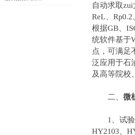
自动求取zu
ReL、Rp0.
根据GB、I
统软件基于
点，可满足
泛应用于石
及高等院校
二、
微
1、试验机型号
HY2103、H