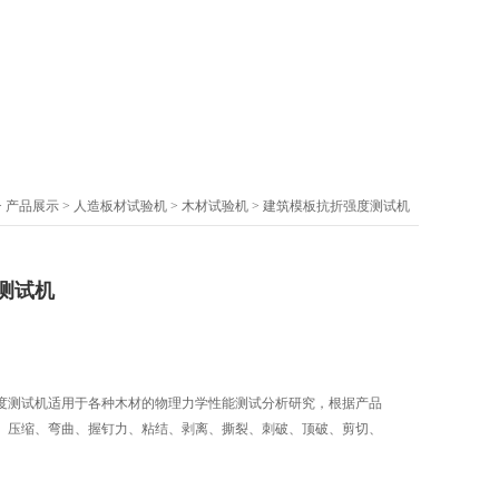
>
产品展示
>
人造板材试验机
>
木材试验机
> 建筑模板抗折强度测试机
测试机
度测试机适用于各种木材的物理力学性能测试分析研究，根据产品
、压缩、弯曲、握钉力、粘结、剥离、撕裂、刺破、顶破、剪切、