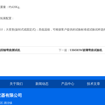
量：约420Kg。
拓展配置：
；大变形(旋转式或固定式)；高低温箱，可根据客户提供的试验标准或试验试样选
璃四轴弯曲测试机
下一篇：
UH4503W玻璃弯曲试验机
关于我们
新闻动态
产品中心
技术文章
仪器有限公司
区.泗泾镇