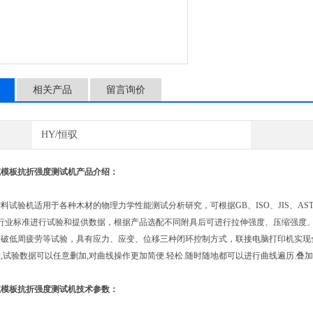
相关产品
留言询价
HY/恒驭
筑模板抗折强度测试机
产品介绍：
验机适用于各种木材的物理力学性能测试分析研究，可根据GB、ISO、JIS、ASTM、D
和行业标准进行试验和提供数据，根据产品选配不同附具后可进行拉伸强度、压缩强度
破低周疲劳等试验，具有应力、应变、位移三种闭环控制方式，联接电脑打印机实现全电
,试验数据可以任意删加,对曲线操作更加简便.轻松.随时随地都可以进行曲线遍历.叠加.
筑模板抗折强度测试机
技术参数：