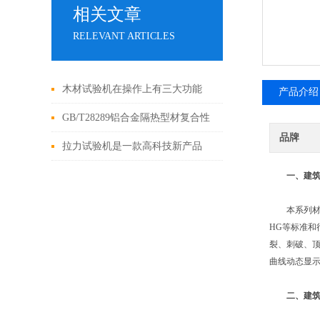
相关文章
RELEVANT ARTICLES
木材试验机在操作上有三大功能
产品介绍
GB/T28289铝合金隔热型材复合性
品牌
能试验方法
拉力试验机是一款高科技新产品
一、
建
本系列材料试
HG等标准
裂、刺破、顶
曲线动态显示
二、
建