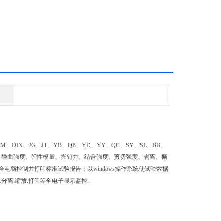
IN、JG、JT、YB、QB、YD、YY、QC、SY、SL、BB、
、静曲强度、弹性模量、握钉力、结合强度、剪切强度、剥离、撕
脑控制并打印标准试验报告；以windows操作系统使试验数据
分离.缩放.打印等全电子显示监控.