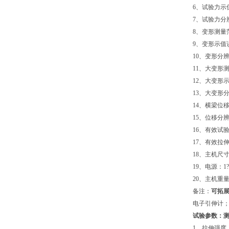
6、试验力示
7、试验力分辨
8、变形测量范
9、变形示值
10、变形分辨率
11、大变形测
12、大变形示
13、大变形分
14、横梁位
15、位移分辨
16、有效试验
17、有效拉伸
18、主机尺寸
19、电源：1?A
20、主机重量
备注：
可拓
电子引伸计
试验参数：
1、拉伸强度