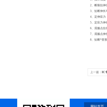
2、断裂拉伸
3、扯断伸长
4、定伸应力
5、定应力伸
6、屈服点拉
7、屈服点伸
8、扯断*变
上一篇：
IC
网站首页