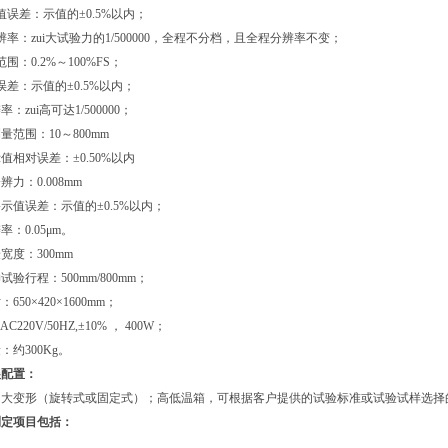
值误差：示值的±0.5%以内；
率：zui大试验力的1/500000，全程不分档，且全程分辨率不变；
围：0.2%～100%FS；
误差：示值的±0.5%以内；
：zui高可达1/500000；
量范围：10～800mm
值相对误差：±0.50%以内
辨力：0.008mm
移示值误差：示值的±0.5%以内；
率：0.05μm。
宽度：300mm
试验行程：500mm/800mm；
：650×420×1600mm；
C220V/50HZ,±10% ， 400W；
：约300Kg。
展配置：
；大变形（旋转式或固定式）；高低温箱，可根据客户提供的试验标准或试验试样选择
测定项目包括：