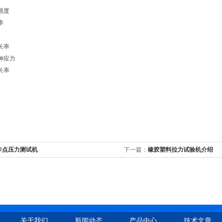
强度
率
长率
伸应力
长率
形
卡点压力测试机
下一篇：
橡胶塑料拉力试验机介绍
关于我们
新闻动态
产品中心
技术文章