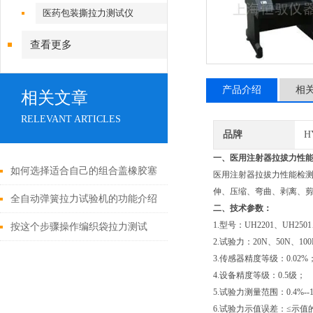
医药包装撕拉力测试仪
查看更多
产品介绍
相
相关文章
RELEVANT ARTICLES
品牌
H
一、医用注射器拉拔力性
如何选择适合自己的组合盖橡胶塞
医用注射器拉拔力性能检测仪
伸、压缩、弯曲、剥离、剪
穿刺力测试仪？
全自动弹簧拉力试验机的功能介绍
二、技术参数：
1.型号：UH2201、UH2501
按这个步骤操作编织袋拉力测试
2.试验力：20N、50N、10
仪，既简单又安全！
3.传感器精度等级：0.02%
4.设备精度等级：0.5级；
5.试验力测量范围：0.4%--
6.试验力示值误差：≤示值的