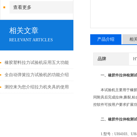
查看更多
相关文章
产品介绍
相
RELEVANT ARTICLES
品牌
H
橡胶塑料拉力试验机应用五大功能
特点，你都知道吗？
全自动弹簧拉力试验机的功能介绍
一、橡胶件拉伸检测
测控来为您介绍拉力机夹具的使用
本试验机主要用于橡胶,密封
同附具后完成拉伸,撕裂,
控软件可按用户要求扩展
二、
橡胶件拉伸检测
1.型号：UH4103、UH420