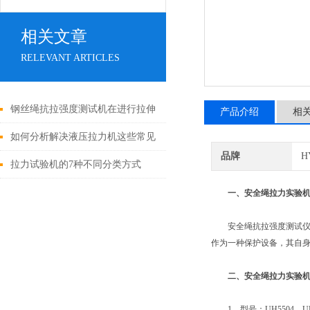
相关文章
RELEVANT ARTICLES
钢丝绳抗拉强度测试机在进行拉伸
产品介绍
相
试验时需具备哪些条件？
如何分析解决液压拉力机这些常见
品牌
H
故障
拉力试验机的7种不同分类方式
一、安全绳拉力实验
安全绳抗拉强度测试仪用
作为一种保护设备，其自身的
二、安全绳拉力实验
1、型号：UH5504、UH51