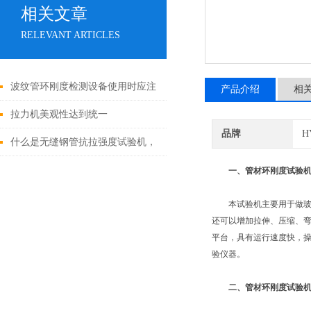
相关文章
RELEVANT ARTICLES
波纹管环刚度检测设备使用时应注
产品介绍
相
意好这些事项
拉力机美观性达到统一
品牌
H
什么是无缝钢管抗拉强度试验机，
为什么要使用它？
一、管材环刚度试验
本试验机主要用于做玻璃钢
还可以增加拉伸、压缩、弯
平台，具有运行速度快，
验仪器。
二、管材环刚度试验