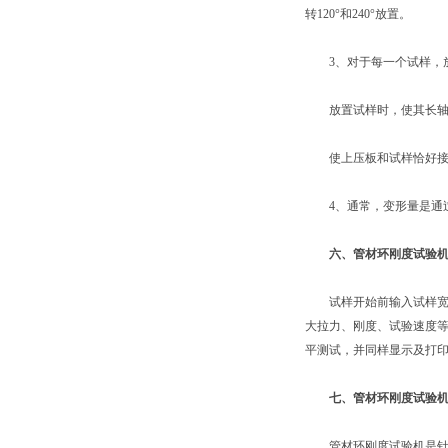
转120°和240°放置。
3、对于每一个试样，放
放置试样时，使其长轴平
使上压板和试样恰好接触且
4、通常，变形量是通过
六、管材环刚度试验
试样开始前输入试样宽度
大拉力、刚度、试验速度等
平测试，并同样显示及打
七、管材环刚度试验
管材环刚度试验机是针对