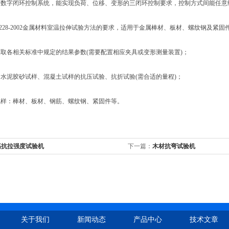
字闭环控制系统，能实现负荷、位移、变形的三闭环控制要求，控制方式间能任意
 228-2002金属材料室温拉伸试验方法的要求，适用于金属棒材、板材、螺纹钢及紧
各相关标准中规定的结果参数(需要配置相应夹具或变形测量装置)；
泥胶砂试样、混凝土试样的抗压试验、抗折试验(需合适的量程)；
：棒材、板材、钢筋、螺纹钢、紧固件等。
筋抗拉强度试验机
下一篇：
木材抗弯试验机
关于我们
新闻动态
产品中心
技术文章