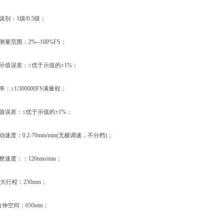
别：1级/0.5级；
范围：2%--100%FS；
值误差：≤优于示值的±1%；
≥1/300000FS满量程；
误差：≤优于示值的±1%；
度：0.2-70mm/min(无极调速，不分档)；
度：：120mm/min；
大行程：250mm；
伸空间：650mm；