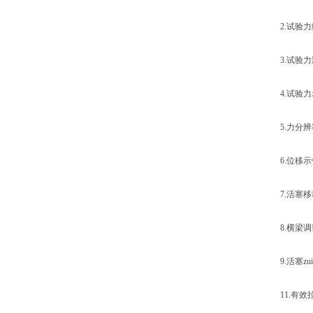
2.试验力级
3.试验力测量
4.试验力示
5.力分辨率：
6.位移示值
7.活塞移动速
8.横梁调整速
9.活塞zui
11.有效拉