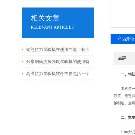
相关文章
RELEVANT ARTICLES
产品介绍
钢筋拉力试验机在使用性能上有四
品牌
大点
分享钢筋抗拉强度试验机的使用特
点和操作流程
高温拉力试验机软件主要包括三个
一、钢
功能模块
本机是一种
强度、规定
械制造、金
二、
主
1.zui大试验