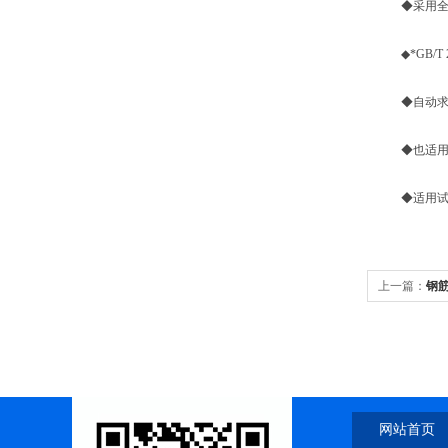
◆采用全数
◆*GB/T
◆自动求取
◆也适用水
◆适用试样
上一篇：
钢
网站首页