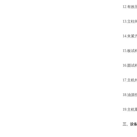
12.有效压缩
13.立柱间距：
14.夹紧
15.板试样夹持
16.圆试样夹持范
17.主机外形尺寸
18.油源控制
19.主机重量：
三、设