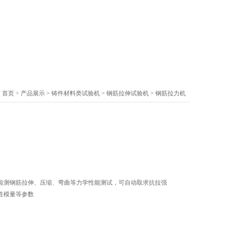
：
首页
>
产品展示
>
铸件材料类试验机
>
钢筋拉伸试验机
> 钢筋拉力机
检测钢筋拉伸、压缩、弯曲等力学性能测试，可自动取求抗拉强
性模量等参数