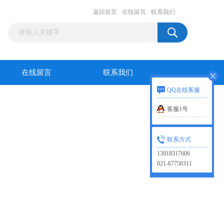
返回首页
在线留言
联系我们
在线留言
联系我们
QQ在线客服
客服1号
联系方式
13918317606
021-67750311