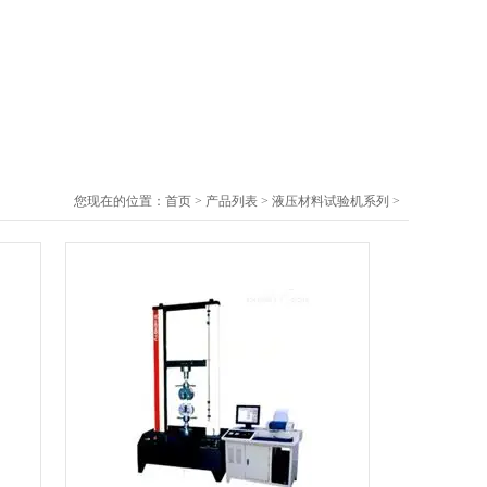
您现在的位置：
首页
>
产品列表
>
液压材料试验机系列
>