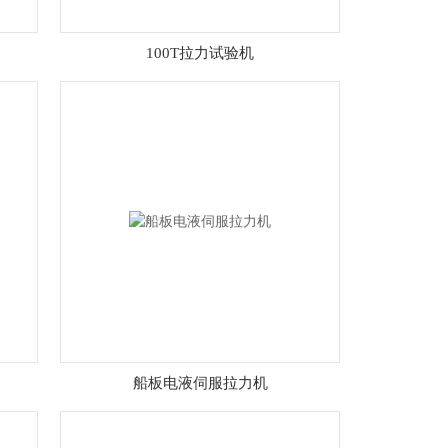
100T拉力试验机
船板电液伺服拉力机