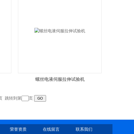
螺丝电液伺服拉伸试验机
页
跳转到第
页
荣誉资质
在线留言
联系我们