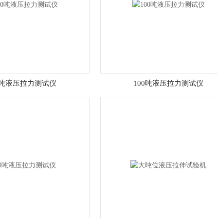
0吨液压拉力测试仪
100吨液压拉力测试仪