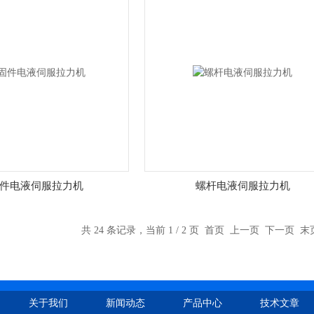
件电液伺服拉力机
螺杆电液伺服拉力机
共 24 条记录，当前 1 / 2 页 首页 上一页
下一页
末
关于我们
新闻动态
产品中心
技术文章