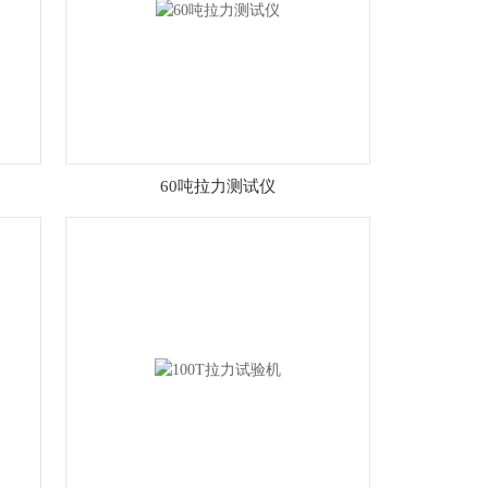
60吨拉力测试仪