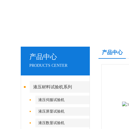
产品中心
产品中心
PRODUCTS CENTER
液压材料试验机系列
液压伺服试验机
液压屏显试验机
液压数显试验机