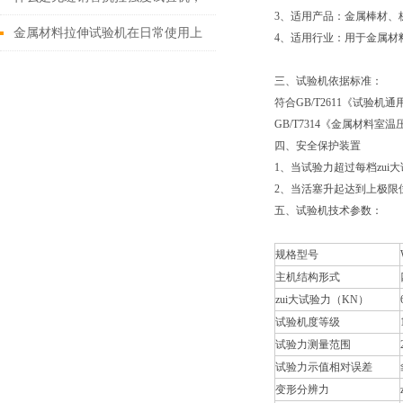
3、适用产品：金属棒材、
为什么要使用它？
金属材料拉伸试验机在日常使用上
4、适用行业：用于金属材
有八大功能
三、试验机依据标准：
符合GB/T2611《试验机
GB/T7314《金属材料
四、安全保护装置
1、当试验力超过每档zui
2、当活塞升起达到上极限
五、试验机技术参数：
规格型号
主机结构形式
zui大试验力（KN）
试验机度等级
试验力测量范围
试验力示值相对误差
变形分辨力