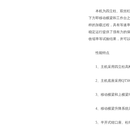
本机为四立柱、双丝杠、
下方即移动横梁和工作台
样的加载过程，具有等速
稳定运行提供了强有力的
收缩率等试验结果，并可以
性能特点
1、主机采用四立柱高刚
2、主机底座采用QT50
3、移动横梁和上横梁均
4、移动横梁升降系统采
5、半开式钳口座、杜绝