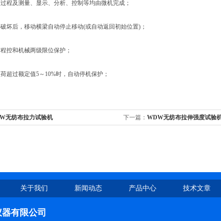
过程及测量、显示、分析、控制等均由微机完成；
破坏后，移动横梁自动停止移动(或自动返回初始位置)；
程控和机械两级限位保护；
超过额定值5～10%时，自动停机保护；
DW无纺布拉力试验机
下一篇：
WDW无纺布拉伸强度试验
关于我们
新闻动态
产品中心
技术文章
仪器有限公司