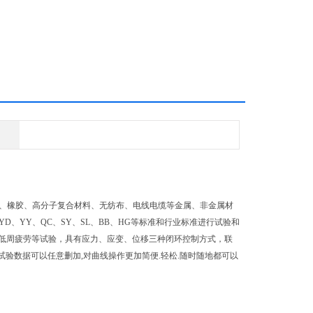
薄膜、橡胶、高分子复合材料、无纺布、电线电缆等金属、非金属材
、YD、YY、QC、SY、SL、BB、HG等标准和行业标准进行试验和
低周疲劳等试验，具有应力、应变、位移三种闭环控制方式，联
试验数据可以任意删加,对曲线操作更加简便.轻松.随时随地都可以