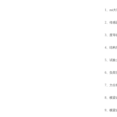
1、zui大试验
2、传感器精
3、度等级:
4、结构形
5、试验力示
6、负荷测量
7、力分辨率：
8、横梁速度调
9、横梁速度