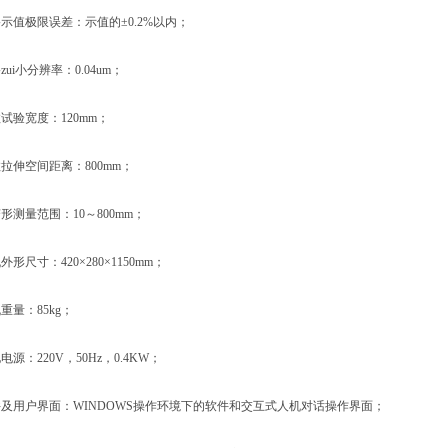
值极限误差：示值的±0.2%以内；
i小分辨率：0.04um；
验宽度：120mm；
伸空间距离：800mm；
测量范围：10～800mm；
尺寸：420×280×1150mm；
量：85kg；
：220V，50Hz，0.4KW；
用户界面：WINDOWS操作环境下的软件和交互式人机对话操作界面；