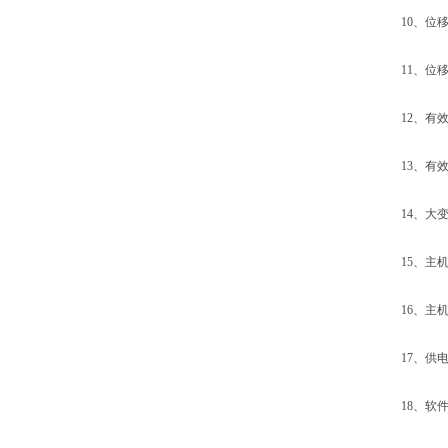
10、位移示
11、位移zu
12、有效试
13、有效拉
14、大变形
15、主机外形
16、主机重
17、供电电源
18、软件及