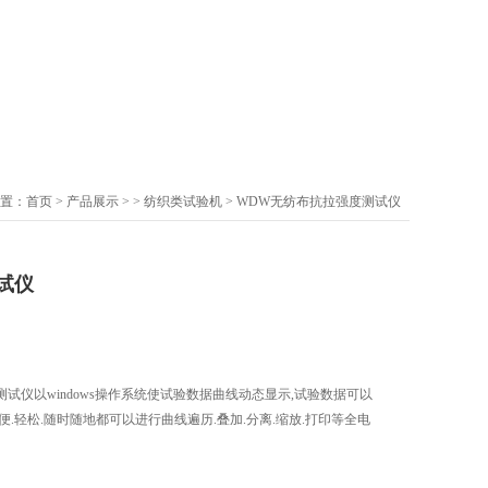
置：
首页
>
产品展示
> >
纺织类试验机
> WDW无纺布抗拉强度测试仪
试仪
试仪以windows操作系统使试验数据曲线动态显示,试验数据可以
.轻松.随时随地都可以进行曲线遍历.叠加.分离.缩放.打印等全电