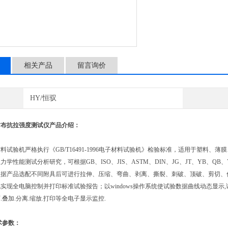
相关产品
留言询价
HY/恒驭
纺布抗拉强度测试仪
产品介绍：
验机严格执行《GB/T16491-1996电子材料试验机》检验标准，适用于塑料、
学性能测试分析研究，可根据GB、ISO、JIS、ASTM、DIN、JG、JT、YB、QB
根据产品选配不同附具后可进行拉伸、压缩、弯曲、剥离、撕裂、刺破、顶破、剪切、
实现全电脑控制并打印标准试验报告；以windows操作系统使试验数据曲线动态显示,
.叠加.分离.缩放.打印等全电子显示监控.
术参数：