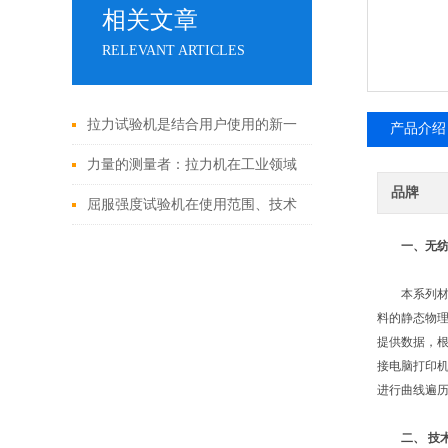
相关文章
RELEVANT ARTICLES
拉力试验机是结合用户使用的新一
产品介绍
代产品
力量的测量者：拉力机在工业领域
品牌
的重要性
屈服强度试验机在使用范围、技术
和功能上有哪些特殊之处？
一、
无
本系列材料试
料的静态物理力
提供数据，
接电脑打印机
进行曲线遍历
二、
技