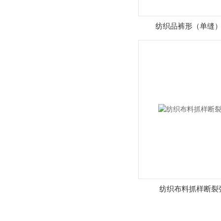
纺织品裤形（单缝
纺织布料抓样断裂