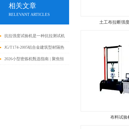
相关文章
RELEVANT ARTICLES
土工布拉断强
抗拉强度试验机是一种抗拉测试机
械
JG/T174-2005铝合金建筑型材隔热
胶条拉伸
2026小型密炼机甄选指南 | 聚焦恒
驭仪器核心技术与差异化优势
布料试验