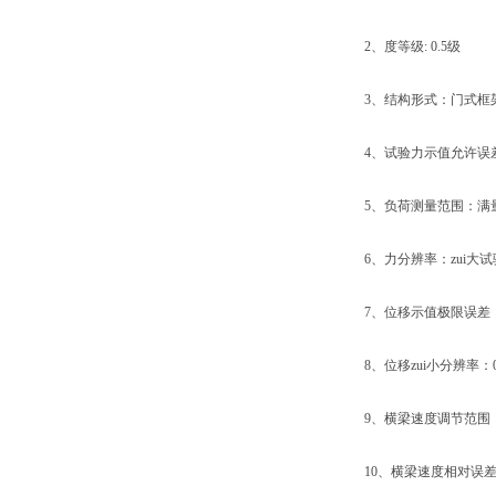
2、度等级: 0.5级
3、结构形式：门式框
4、试验力示值允许误差极
5、负荷测量范围：满量程的
6、力分辨率：zui大试验力的
7、位移示值极限误差：示
8、位移zui小分辨率：0.
9、横梁速度调节范围：0.0
10、横梁速度相对误差：