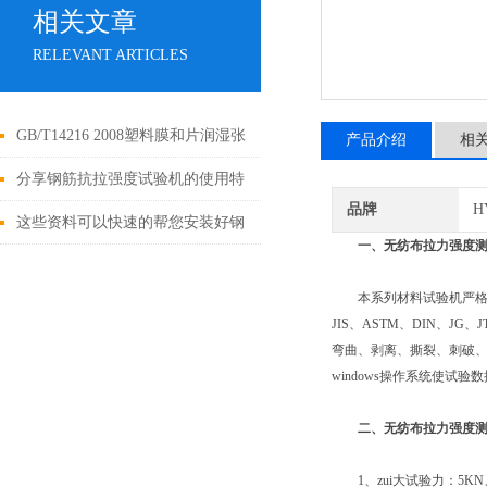
相关文章
RELEVANT ARTICLES
GB/T14216 2008塑料膜和片润湿张
产品介绍
相
力的测定方法
分享钢筋抗拉强度试验机的使用特
品牌
H
点和操作流程
这些资料可以快速的帮您安装好钢
一、无纺布拉力强度
绞线拉力试验机
本系列材料试验机严格执行《
JIS、ASTM、DIN、
弯曲、剥离、撕裂、刺破
windows操作系统使试
二、无纺布拉力强度
1、zui大试验力：5KN、1