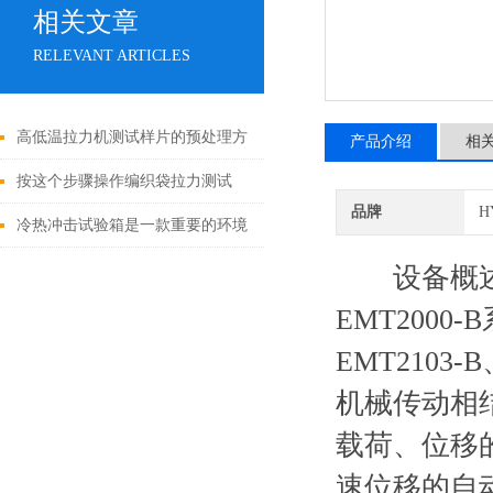
相关文章
RELEVANT ARTICLES
高低温拉力机测试样片的预处理方
产品介绍
相
法
按这个步骤操作编织袋拉力测试
品牌
H
仪，既简单又安全！
冷热冲击试验箱是一款重要的环境
测试设备
设备概
EMT2000-
EMT2103
机械传动相
载荷、位移
速位移的自