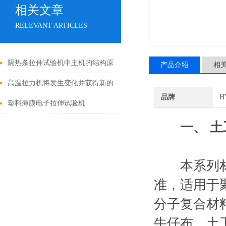
相关文章
RELEVANT ARTICLES
隔热条拉伸试验机中主机的结构原
产品介绍
相
理说明
高温拉力机将发生变化并获得新的
品牌
H
发展
塑料薄膜电子拉伸试验机
一、
土
本系列材料试
准，适用于
分子复合材
牛仔布，土