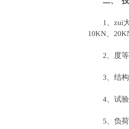
二、
1、zui大试
10KN、20K
2、度等级:
3、结构
4、试验力
5、负荷测量