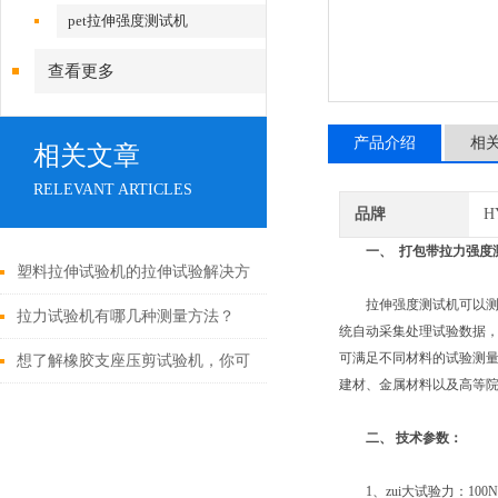
pet拉伸强度测试机
查看更多
产品介绍
相
相关文章
RELEVANT ARTICLES
品牌
H
一、
打包带拉力强度
塑料拉伸试验机的拉伸试验解决方
拉伸强度测试机可以测试塑钢
案及相关建议
拉力试验机有哪几种测量方法？
统自动采集处理试验数据，
可满足不同材料的试验测
想了解橡胶支座压剪试验机，你可
建材、金属材料以及高等
以从其技术优势开始
二、
技术参数：
1、zui大试验力：100N、2