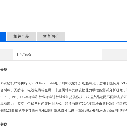
相关产品
留言询价
HY/恒驭
品介绍：
验机严格执行《GB/T16491-1996电子材料试验机》检验标准，适用于医药用PV
合材料、无纺布、电线电缆等金属、非金属材料的静态物理力学性能测试分析研究，可根据GB
SY、SL、BB、HG等标准和行业标准进行试验和提供数据，根据产品选配不同附具
具有应力、应变、位移三种闭环控制方式，联接电脑打印机实现全电脑控制并打印标准试
删加,对曲线操作更加简便.轻松.随时随地都可以进行曲线遍历.叠加.分离.缩放.打印
术参数：