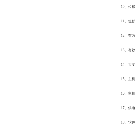
10、位移示
11、位移zu
12、有效试
13、有效拉
14、大变形
15、主机外形
16、主机重
17、供电电源
18、软件及