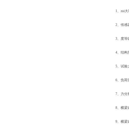
1、zui大试验
2、传感器精
3、度等级:
4、结构形
5、试验力示
6、负荷测量
7、力分辨率：
8、横梁速度调
9、横梁速度