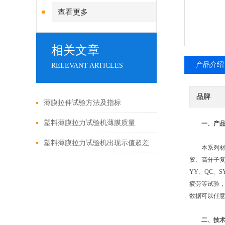
查看更多
相关文章
产品介绍
RELEVANT ARTICLES
品牌
薄膜拉伸试验方法及指标
塑料薄膜拉力试验机薄膜质量
一、
产
的“力学裁判”
塑料薄膜拉力试验机出现示值超差
本系列材料试
胶、高分子复
时如何调试呢
YY、QC、
疲劳等试验，
数据可以任意
二、
技