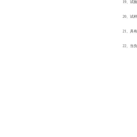
19、试验
20、试样
21、具有
22、当负荷