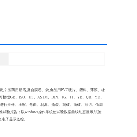
C硬片,医药用铝箔,复合膜卷、袋,食品用PVC硬片、塑料、薄膜、橡
、ISO、JIS、ASTM、DIN、JG、JT、YB、QB、YD、
后可进行拉伸、压缩、弯曲、剥离、撕裂、刺破、顶破、剪切、低周
验报告；以windows操作系统使试验数据曲线动态显示,试验
等全电子显示监控。