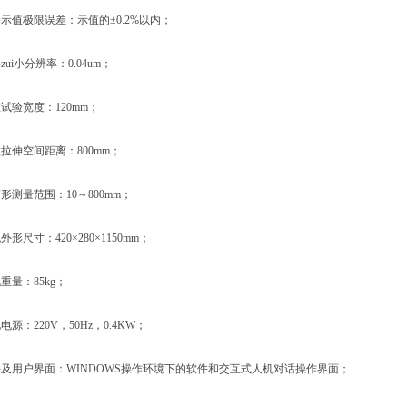
值极限误差：示值的±0.2%以内；
i小分辨率：0.04um；
验宽度：120mm；
伸空间距离：800mm；
测量范围：10～800mm；
尺寸：420×280×1150mm；
量：85kg；
：220V，50Hz，0.4KW；
用户界面：WINDOWS操作环境下的软件和交互式人机对话操作界面；