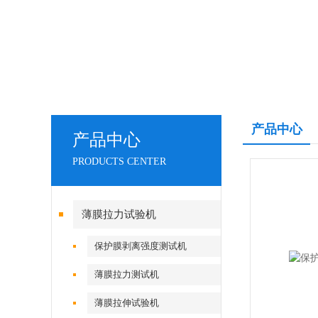
产品中心
产品中心
PRODUCTS CENTER
薄膜拉力试验机
保护膜剥离强度测试机
薄膜拉力测试机
薄膜拉伸试验机