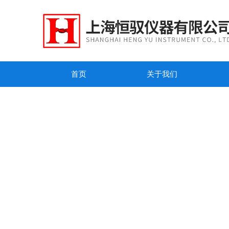
首页
关于我们