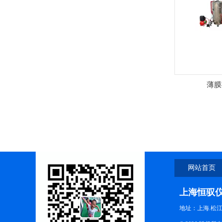
薄膜
网站首页
上海恒驭
地址：上海.松江