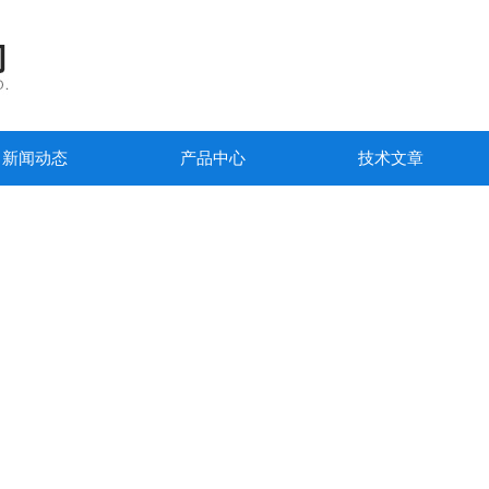
新闻动态
产品中心
技术文章