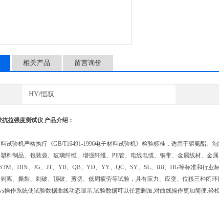
相关产品
留言询价
HY/恒驭
胶抗拉强度测试仪
产品介绍：
验机严格执行《GB/T16491-1996电子材料试验机》检验标准，适用于聚氨酯
塑料制品、包装袋、玻璃纤维、增强纤维、PE管、电线电缆、铜带、金属线材、金属
S、ASTM、DIN、JG、JT、YB、QB、YD、YY、QC、SY、SL、BB、HG等
、剥离、撕裂、刺破、顶破、剪切、低周疲劳等试验，具有应力、应变、位移三种闭环
dows操作系统使试验数据曲线动态显示,试验数据可以任意删加,对曲线操作更加简便.轻