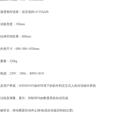
度相对误差：设定值的±0.5%以内
验宽度：350mm
伸空间距离：800mm
尺寸：690×380×1650mm
量：320kg
：220V，50Hz，400W-1KW
用户界面：WINDOWS操作环境下的软件和交互式人机对话操作界面
过程及测量、显示、控制等均由数显系统自动完成
破坏后，移动横梁自动停止移动(或自动返回初始位置)