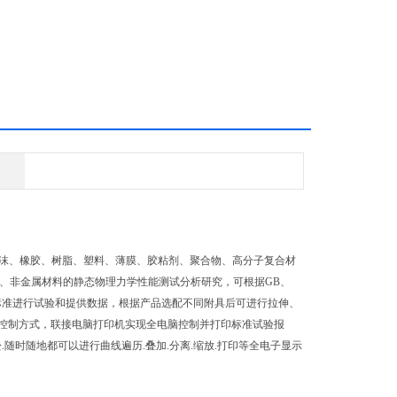
、泡沫、橡胶、树脂、塑料、薄膜、胶粘剂、聚合物、高分子复合材
、非金属材料的静态物理力学性能测试分析研究，可根据GB、
标准和行业标准进行试验和提供数据，根据产品选配不同附具后可进行拉伸、
控制方式，联接电脑打印机实现全电脑控制并打印标准试验报
松.随时随地都可以进行曲线遍历.叠加.分离.缩放.打印等全电子显示