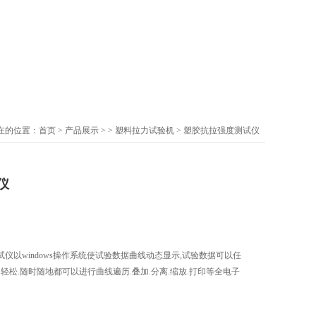
在的位置：
首页
>
产品展示
> >
塑料拉力试验机
> 塑胶抗拉强度测试仪
仪
仪以windows操作系统使试验数据曲线动态显示,试验数据可以任
轻松.随时随地都可以进行曲线遍历.叠加.分离.缩放.打印等全电子