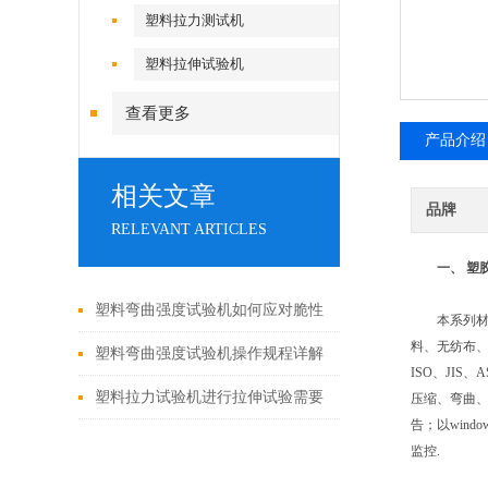
塑料拉力测试机
塑料拉伸试验机
查看更多
产品介绍
相关文章
品牌
RELEVANT ARTICLES
一、
塑
塑料弯曲强度试验机如何应对脆性
本系列材料试
料、无纺布、
材料断裂瞬间？夹具与速度是关键
塑料弯曲强度试验机操作规程详解
ISO、JI
塑料拉力试验机进行拉伸试验需要
压缩、弯曲
告；以win
注意什么
监控.