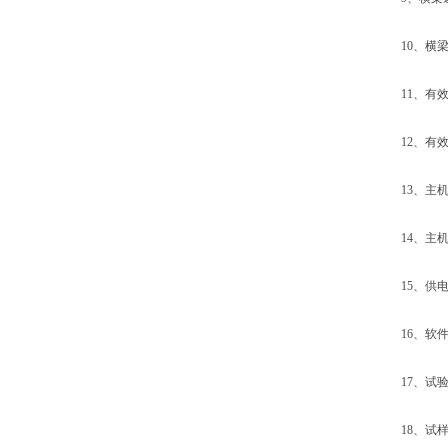
10、横梁速
11、有效试
12、有效拉
13、主机外形
14、主机重
15、供电电源
16、软件及
17、试验
18、试样