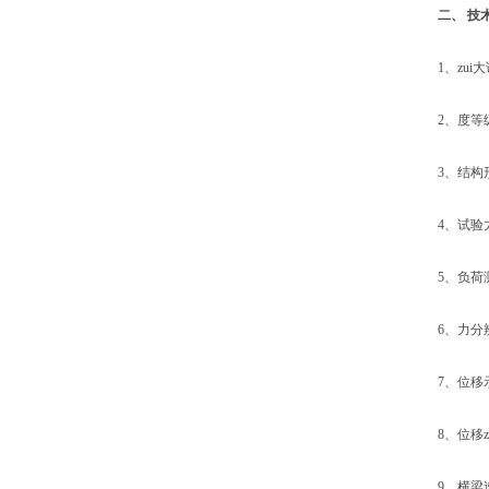
二、
技
1、zui大试
2、度等级: 
3、结构形
4、试验力示
5、负荷测量
6、力分辨率：
7、位移示值
8、位移zui
9、横梁速度调