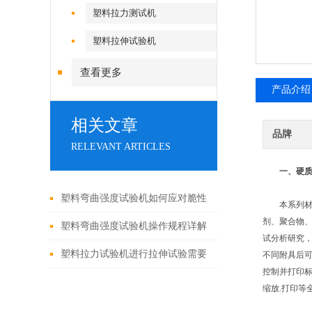
塑料拉力测试机
塑料拉伸试验机
查看更多
产品介绍
相关文章
品牌
RELEVANT ARTICLES
一、
硬
塑料弯曲强度试验机如何应对脆性
本系列材料试
剂、聚合物
材料断裂瞬间？夹具与速度是关键
塑料弯曲强度试验机操作规程详解
试分析研究，可
塑料拉力试验机进行拉伸试验需要
不同附具后
控制并打印标
注意什么
缩放.打印等