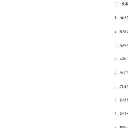
二、
技
1、zui大试
2、度等级: 
3、结构形
4、试验力示
5、负荷测量
6、力分辨率：
7、位移示值
8、位移zui
9、横梁速度调