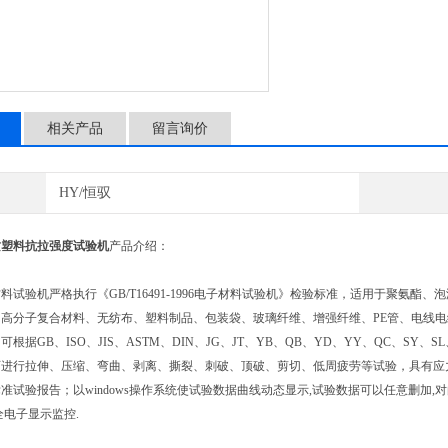
相关产品
留言询价
HY/恒驭
质塑料抗拉强度试验机
产品介绍：
验机严格执行《GB/T16491-1996电子材料试验机》检验标准，适用于聚氨酯
、高分子复合材料、无纺布、塑料制品、包装袋、玻璃纤维、增强纤维、PE管、电线
根据GB、ISO、JIS、ASTM、DIN、JG、JT、YB、QB、YD、YY、QC、S
可进行拉伸、压缩、弯曲、剥离、撕裂、刺破、顶破、剪切、低周疲劳等试验，具有应
准试验报告；以windows操作系统使试验数据曲线动态显示,试验数据可以任意删加,对
全电子显示监控.