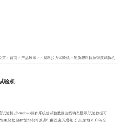
位置：
首页
>
产品展示
> >
塑料拉力试验机
> 硬质塑料抗拉强度试验机
试验机
试验机以windows操作系统使试验数据曲线动态显示,试验数据可
便.轻松.随时随地都可以进行曲线遍历.叠加.分离.缩放.打印等全