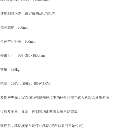
度相对误差：设定值的±0.5%以内
验宽度：350mm
伸空间距离：800mm
尺寸：690×380×1650mm
量：320kg
：220V，50Hz，400W-1KW
用户界面：WINDOWS操作环境下的软件和交互式人机对话操作界面
过程及测量、显示、控制等均由数显系统自动完成
破坏后，移动横梁自动停止移动(或自动返回初始位置)