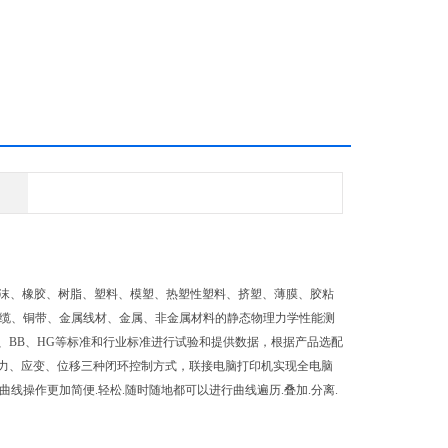
、泡沫、橡胶、树脂、塑料、模塑、热塑性塑料、挤塑、薄膜、胶粘
电缆、铜带、金属线材、金属、非金属材料的静态物理力学性能测
Y、SL、BB、HG等标准和行业标准进行试验和提供数据，根据产品选配
力、应变、位移三种闭环控制方式，联接电脑打印机实现全电脑
曲线操作更加简便.轻松.随时随地都可以进行曲线遍历.叠加.分离.