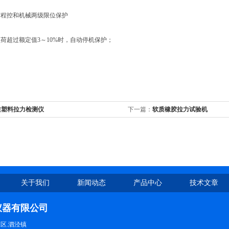
程控和机械两级限位保护
超过额定值3～10%时，自动停机保护；
质塑料拉力检测仪
下一篇：
软质橡胶拉力试验机
关于我们
新闻动态
产品中心
技术文章
仪器有限公司
区.泗泾镇