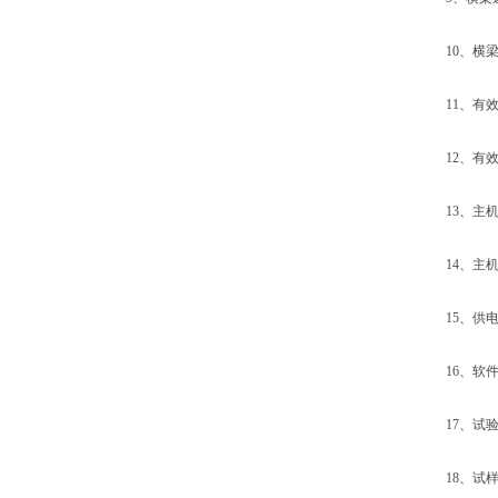
10、横梁速
11、有效试
12、有效拉
13、主机外形
14、主机重
15、供电电源
16、软件及
17、试验
18、试样