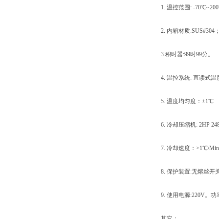
1. 温控范围: -70℃~20
2. 内箱材质:SUS#304；内
3.积时器:99时99分。
4. 温控系统: 直读式温度
5. 温度均匀度：±1℃
6. 冷却压缩机: 2HP 2
7. 冷却速度：>1℃/Min
8. 保护装置:无熔丝开
9. 使用电源:220V。功
其它：