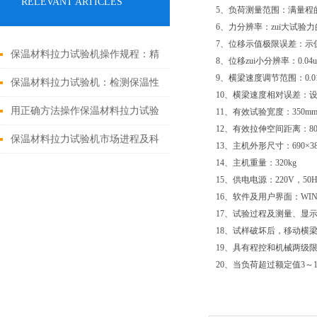
RELEVANT ARTICLES
5、负荷测量范围：满量程的0
6、力分辨率：zui大试验力的1
7、位移示值极限误差：示值
保温材料拉力试验机操作规程：精
8、位移zui小分辨率：0.04
9、横梁速度调节范围：0.01～
准测试的“黄金法则”
保温材料拉力试验机：检测保温性
10、横梁速度相对误差：设
能的得力助手
用正确方法操作保温材料拉力试验
11、有效试验宽度：350m
12、有效拉伸空间距离：80
机，对保温行业很重要
保温材料拉力试验机市场进程及科
13、主机外形尺寸：690×380
14、主机重量：320kg
技趋势
15、供电电源：220V，50H
16、软件及用户界面：W
17、试验过程及测量、显
18、试样破坏后，移动横
19、具有程控和机械两级
20、当负荷超过额定值3～