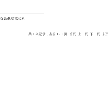
驭高低温试验机
共 1 条记录，当前 1 / 1 页 首页 上一页 下一页 