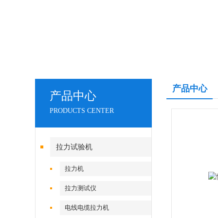
产品中心
产品中心
PRODUCTS CENTER
拉力试验机
拉力机
拉力测试仪
电线电缆拉力机