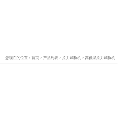
您现在的位置：
首页
>
产品列表
>
拉力试验机
>
高低温拉力试验机