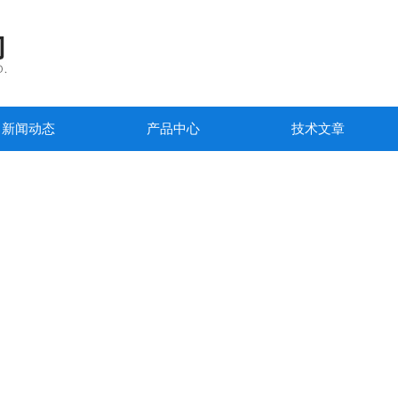
新闻动态
产品中心
技术文章