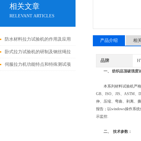
相关文章
RELEVANT ARTICLES
防水材料拉力试验机的作用及应用
产品介绍
相
卧式拉力试验机的研制及钢丝绳拉
品牌
H
伸试验方法探讨
伺服拉力机功能特点和特殊测试项
一、
纺织品顶破强度
目介绍
本系列材料试验机严格执行
GB、ISO、JIS、AST
伸、压缩、弯曲、剥离、
报告；以windows操作
示监控.
二、
技术参数：