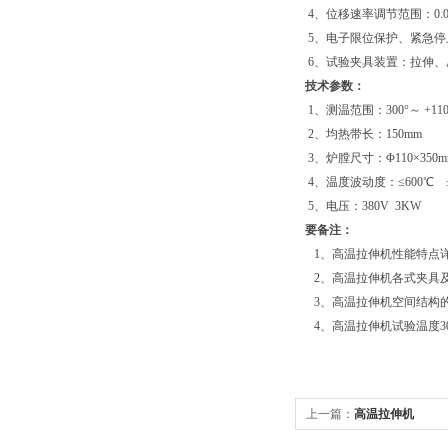
4、位移速率调节范围：0.01m
5、电子限位保护、紧急停
6、试验夹具装置：拉伸、
技术参数：
1、测温范围：300°～ +110
2、均热带长：150mm
3、炉膛尺寸：Φ110×350m
4、温度波动度：≤600℃ ±
5、电压：380V 3KW
要备注：
1、高温拉伸机性能特点详
2、高温拉伸机各式夹具及
3、高温拉伸机空间结构的
4、高温拉伸机试验温度300
上一篇：
高温拉伸机