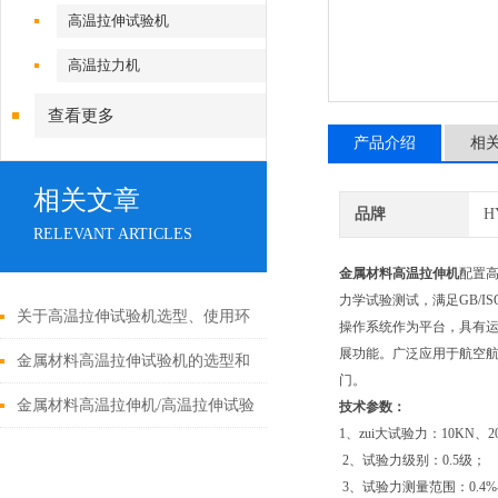
高温拉伸试验机
高温拉力机
查看更多
产品介绍
相
相关文章
品牌
H
RELEVANT ARTICLES
金属材料高温拉伸机
配置高
力学试验测试，满足GB/I
关于高温拉伸试验机选型、使用环
操作系统作为平台，具有
展功能。广泛应用于航空
境以及应用范围的介绍
金属材料高温拉伸试验机的选型和
门。
使用方法
金属材料高温拉伸机/高温拉伸试验
技术参数：
1、zui大试验力：10KN、2
机的技术特征
2、试验力级别：0.5级；
3、试验力测量范围：0.4%--