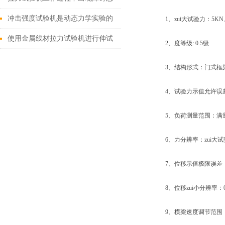
么办？
冲击强度试验机是动态力学实验的
1、zui大试验力：5KN、1
一种试验机
使用金属线材拉力试验机进行伸试
2、度等级: 0.5级
验，一般有四个阶段
3、结构形式：门式框
4、试验力示值允许误差极
5、负荷测量范围：满量程的
6、力分辨率：zui大试验力的
7、位移示值极限误差：示
8、位移zui小分辨率：0.
9、横梁速度调节范围：0.0