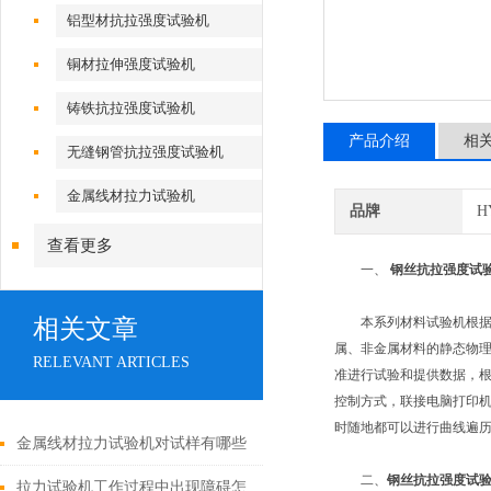
铝型材抗拉强度试验机
铜材拉伸强度试验机
铸铁抗拉强度试验机
产品介绍
相
无缝钢管抗拉强度试验机
金属线材拉力试验机
品牌
H
查看更多
一、
钢丝抗拉强度试
相关文章
本系列材料试验机根据GBT22
属、非金属材料的静态物理力学
RELEVANT ARTICLES
准进行试验和提供数据，
控制方式，联接电脑打印机
时随地都可以进行曲线遍历.
金属线材拉力试验机对试样有哪些
二、
钢丝抗拉强度试
要求？具体步骤如下
拉力试验机工作过程中出现障碍怎