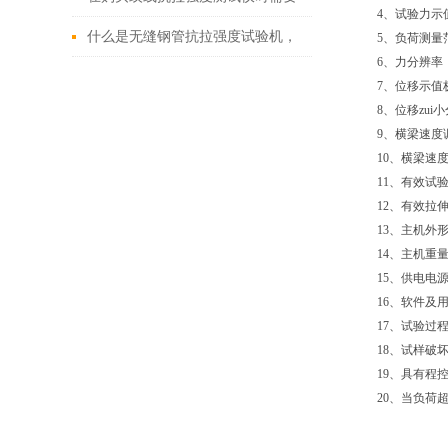
4、试验力示
符合那些标准
什么是无缝钢管抗拉强度试验机，
5、负荷测量范
6、力分辨率：z
为什么要使用它？
7、位移示值
8、位移zui小
9、横梁速度调节
10、横梁速
11、有效试验
12、有效拉伸
13、主机外形尺
14、主机重量：
15、供电电源：
16、软件及
17、试验过
18、试样破
19、具有程
20、当负荷