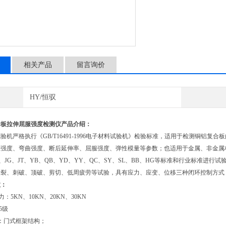
相关产品
留言询价
HY/恒驭
合板拉伸屈服强度检测仪产品介绍：
验机严格执行《GB/T16491-1996电子材料试验机》检验标准，适用于检测铜铝
强度、弯曲强度、断后延伸率、屈服强度、弹性模量等参数；也适用于金属、非金属材料
IN、JG、JT、YB、QB、YD、YY、QC、SY、SL、BB、HG等标准和行业标准
撕裂、刺破、顶破、剪切、低周疲劳等试验，具有应力、应变、位移三种闭环控制方式
数：
力：5KN、10KN、20KN、30KN
.5级
：门式框架结构；