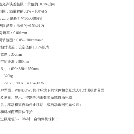
值允许误差极限：示值的±0.5%以内
围：满量程的0.2%～100%FS
ui大试验力的1/500000FS
极限误差：示值的±0.5%以内
分辨率：0.001mm
范围：0.05～500mm/min
度相对误差：设定值的±0.5%以内
宽度：350mm
空间距离：800mm
寸：690×380×1650mm
320kg
220V，50Hz，400W-1KW
用户界面：WINDOWS操作环境下的软件和交互式人机对话操作界面
程及测量、显示、控制等均由数显系统自动完成
坏后，移动横梁自动停止移动（或自动返回初始位置）
控和机械两级限位保护
超过额定值3～10%时，自动停机保护；